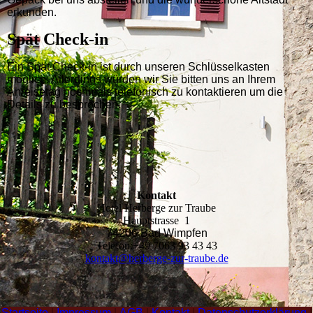
erkunden.
Spät Check-in
Ein Spät Check-in ist durch unseren Schlüsselkasten
möglich. Allerdings würden wir Sie bitten uns an Ihrem
Anreisetag nochmals telefonisch zu kontaktieren um die
Details zu besprechen.
Kontak
t
Hotel Herberge zur Traube
Hauptstrasse 1
74206 Bad Wimpfen
Telefon:+49 7063 93 43 43
kontakt@herberge-zur-traube.de
Startseite
|
Impressum
|
AGB
|
Kontakt
|
Datenschutzerklärung
|