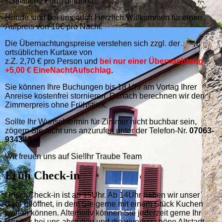
schriftliche Form bindend.
Hunde sind bei uns auch Herzlich Willkommen für einen
Aufpreis von 10€ pro Nacht.
Die Übernachtungspreise verstehen sich zzgl. der
ortsüblichen Kurtaxe von
z.Z. 2,70 € pro Person und
bei nur einer Übernachtung
+5,00 € EineNachtAufschlag
.
Sie können Ihre Buchungen bis 18 Uhr am Vortag Ihrer
Anreise kostenfrei stornieren. Danach berechnen wir den
Zimmerpreis ohne Frühstück.
Sollte Ihr Wunschtermin für Zimmer nicht buchbar sein,
zögern Sie nicht uns anzurufen unter der Telefon-Nr.
07063-
934343
.
Wir freuen uns auf Sie!
Ihr Traube Team
Früh Check-in
Unser Check-in ist ab 15Uhr. Ab 14Uhr haben wir unser
Café geöffnet, in dem Sie gerne mit einem Stück Kuchen
warten können. Alternativ können Sie jederzeit gerne Ihr
Gepäck bei uns abstellen und die wunderschöne Altstadt