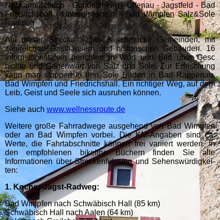
Neckarmühlbach - Gundelsheim - Offenau - Jagstfeld - Bad
Friedrichshall - Untereisesheim - Bad Wimpfen Salz&Sole
Radweg
Auf dieser Strecke liegen 8 schmu­cke Gemeinden, mit
zahlreichen Gast­häus­ern und historischen Gebäuden. 16
Informationstafeln berichten in Wort und Bild über Gesc
hichte und Gegenwart von Salz und Sole. Zur Erfrischung
kann man stoppen in den Sole Bäden in Bad Rappenau,
Bad Wimpfen und Friedrichshall. Ein richtiger Weg, auf dem
Leib, Geist und Seele sich ausruhen können.
Siehe auch
www.wellnessroute.de
Weitere große Fahrradwege ausgehend von Bad Wimpfen
oder an Bad Wimpfen vorbei. Die KM-Angaben sind ca.
Werte, die Fahrtabschnitte können frei va­ri­iert werden. In
den empfohlenen bikeline Büchern finden Sie alle
Informationen über Streck­en­führ­ung und Sehens­würd­ig­kei­
ten:
1. Kocher-Jagst-Radweg:
Bad Wimpfen nach Schwäbisch Hall (85 km)
Schwäbisch Hall nach Aalen (64 km)