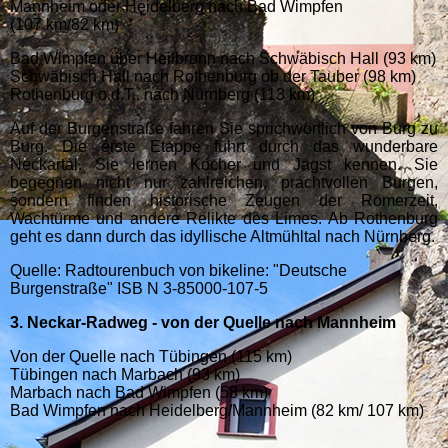
Mannheim oder Heidelberg nach Bad Wimp­fen
(107 km/82 km)
Bad Wimpfen über Heilbronn nach Schwä­­bisch Hall (93 km)
Schwä­­bisch Hall nach Rothenburg ob der Tauber (98 km)
Roth­en­burg o.d.T.. nach Nürnberg (113 km)
Auf der Burgenstraße fahren Sie sprichwörtlich von Burg zu
Burg. Die erste Etappe führt durch das wunderbare
Neckartal. Sie lernen Kocher und Jagst kennen. Sie
begegnen nicht nur zahlreichen, prachtvollen Burgen,
sondern finden historische Zeugen der Römerzeit,
Wachtürme und andere Relikte des Limes. Ab Rothenburg
geht es dann durch das idyllische Altmühltal nach Nürnberg.
Quelle: Radtourenbuch von bikeline: "Deutsche
Burgenstraße" ISB N 3-85000-107-5
3. Neckar-Radweg - von der Quelle nach Mannheim
Von der Quelle nach Tübingen (115 km)
Tübingen nach Marbach (93 km)
Marbach nach Bad Wimpfen (58 km)
Bad Wimpfen nach Heidelberg/Mannheim (82 km/ 107 km)