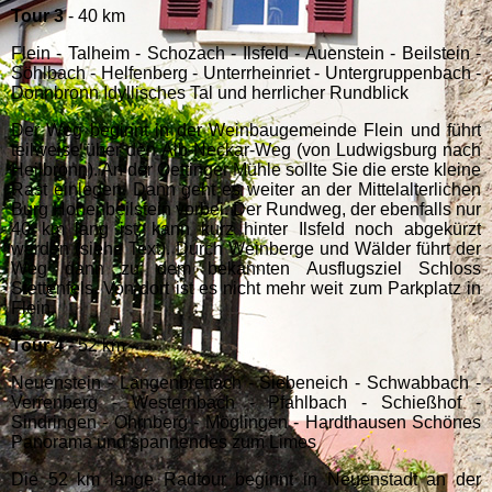
Tour 3
- 40 km
Flein - Talheim - Schozach - Ilsfeld - Auenstein - Beilstein -
Söhlbach - Helfenberg - Unterrheinriet - Untergruppenbach -
Donnbronn Idyllisches Tal und herrlicher Rundblick
Der Weg beginnt in der Wein­bau­ge­meinde Flein und führt
teilweise über den Alb-Neckar-Weg (von Ludwigsburg nach
Heilbronn). An der Oettinger Mühle sollte Sie die erste kleine
Rast einlegen. Dann geht es weiter an der Mittelalterlichen
Burg Ho­hen­beil­stein vorbei. Der Rundweg, der ebenfalls nur
40 km lang ist, kann kurz hinter Ilsfeld noch abgekürzt
werden (siehe Text). Durch Weinberge und Wälder führt der
Weg dann zu dem bekannten Ausflugsziel Schloss
Stettenfels. Von dort ist es nicht mehr weit zum Parkplatz in
Flein.
Tour 4
- 52 km
Neuenstein - Langenbrettach - Siebeneich - Schwabbach -
Verrenberg - Westernbach - Pfahlbach - Schießhof -
Sindringen - Ohrnberg - Möglingen - Hardthausen Schönes
Panorama und spannendes zum Limes
Die 52 km lange Radtour beginnt in Neuenstadt an der