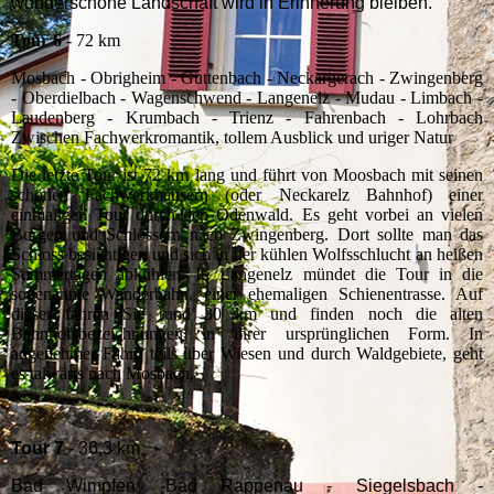
wunderschöne Landschaft wird in Erinnerung bleiben.
Tour 6
- 72 km
Mosbach - Obrigheim - Guttenbach - Neckargerach - Zwingenberg
- Oberdielbach - Wagenschwend - Langenelz - Mudau - Limbach -
Laudenberg - Krumbach - Trienz - Fahrenbach - Lohrbach
Zwischen Fachwerkromantik, tollem Ausblick und uriger Natur
Die letzte Tour ist 72 km lang und führt von Moosbach mit seinen
schönen Fachwerkhäusern (oder Neckarelz Bahnhof) einer
einmaligen Tour durch den Odenwald. Es geht vorbei an vielen
Burgen und Schlössern nach Zwingenberg. Dort sollte man das
Schloss besichtigen und sich in der kühlen Wolfsschlucht an heißen
Sommertagen abkühlen. In Langenelz mündet die Tour in die
sogenannte Wanderbahn, einer ehemaligen Schienentrasse. Auf
dieser fahren Sie rund 30 km und finden noch die alten
Bahnhofsbezeichnungen in ihrer ursprünglichen Form. In
angenehmer Fahrt, teils über Wiesen und durch Waldgebiete, geht
es talwärts nach Mosbach.
Tour 7
- 36,3 km
Bad Wimpfen -Bad Rappenau - Siegelsbach -