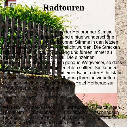
Radtouren
Mit freundlicher Genehmigung der Heilbronner Stimme
empfehlen wir Ihnen nachfolgend einige wunderschöne
Radtouren, die von der Heilbronner Stimme in den letzten
Jahren gesammelt und veröffentlicht wurden. Die Strecken
sind zwischen 40 und 75 km lang und führen immer zu
jeweiligen Ausgangsort zurück. Die einzelnen
Tourbeschreibungen enthalten genaue Wegweiser, so dass
Sie den richtigen Weg nicht verfehlen sollten. Sie können
natürlich Ihre Radtour auch mit einer Bahn- oder Schiffsfahrt
kombinieren. Bei Fragen zur Planung Ihrer individuellen
Radtour steht Ihnen das Team vom "Hotel Herberge zur
Traube" gerne zur Verfügung.
Tour 1
- 45 km
Widdern - Unterkessach - Oberkessach - Merchingen -
Hüngheim - Ballenberg - Erlenbach - Aschhausen -
Bieringen - Schöntal - Berlichingen - Jagsthausen -
Olnhausen Viel Natur und altes Gemäuer