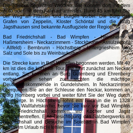
Die Strecke beginnt in Widdern. Sie können dort mit dem
Auto oder mit dem Fahrrad anreisen. Rund 45 km führt Sie
der Weg an Flüssen und Burgen vorbei. Die Burg des
Grafen von Zeppelin, Kloster Schöntal und die Burg
Jagsthausen sind bekannte Ausflugziele der Region.
Bad Friedrichshall - Bad Wimpfen - Heinsheim -
Haßmersheim - Neckarzimmern - Stockbronn - Assulzerhof (
- Allfeld) - Bernbrunn - Höchstberg - Untergriesheim Von
Salz und Sole bis zu Weinbaukultur
Die Strecke kann in Bad Wimpfen begonnen werden. Mit 40
km ist dies die kürzeste Tour. Sie führt zunächst am Neckar
entlang. Sie kommen an Burg Gutenberg und Ehrenberg
vorbei und sehen zur rechten die mächtige
Deutordenskommende in Gundelsheim. In Neckarzimmer
überqueren Sie an der Schleuse den Neckar, kommen an
Burg Hornberg vorbei und weiter führt Sie der Weg durch
Weinberge. In Höchstberg lohnt ein Blick in die in 1328
erbaute Wallfahrtskirche, bevor Sie kurz vor Bad Wimpfen
nach Friedrichshall kommen, wo Kocher und Jagst
zusammentreffen. Eine Besichtigung des Salzbergwerks in
Friedrichshall und Besuche im Solebad in Bad Wimpfen
sollten im Urlaub nicht fehlen.