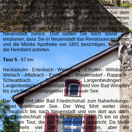
Kocher führt von dort ins Hohenlohische. Der Weg führt am
Breitbach entlang fast bis nach Öhringen Ein Stadtbummel
ist auf jeden Fall lohnenswert. Von dort folgen Sie dem
"Radzeichen Deutscher Limesweg". Auf dem Weg können
Sie die Info Tafeln der "Römischen Grenzwacht" studieren.
Von Sindringen aus fahren Sie den Kocher Radweg nach
Neuenstadt zurück. Dort sollten Sie noch soviel Zeit
einplanen, dass Sie in Neuenstadt das Renaissanceschloss
und die Mörike Apotheke von 1801 besichtigen, bevor Sie
die Heimfahrt antreten.
Tour 5
- 67 km
Neckarsulm - Erlenbach - Weinsberg - Ellhofen - Willsbach -
Weilach - Affaltrach - Eschenau - Wieslensdorf - Rappach -
Schwabbach - Siebeneich - Langenbeutingen -
Langenbrettach - Neuenstadt - Dahenfeld Von Bad Wimpfen
bis zum Naherholungsgebiet Breitenauer See
Der Weg führt über Bad Fried­richs­hall zum Nah­er­hol­ungs­
ge­biet Breitenauer See. Der Weg führt weiter über
Schwabach bis nach Neuenstadt und von dort aus dann
über Friedrichhall nach Bad Wimpfen. Mit 75 km ist dies
sicher ein Tour, die die Sportsfreunde anspricht. Da bleibt
nicht mehr viel Zeit zum besichtigen, aber die