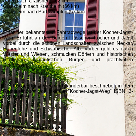
Aalen nach Crailsheim (62 km)
Crailsheim nach Krautheim (66 km)
Krautheim nach Bad Wimpfen (57 km)
Einer der bekanntesten Fahrradwege ist der Kocher-Jagst-
Weg. Er führt an den beiden Flüsschen Kocher und Jagst
vorbei durch die schönen Landschaften zwischen Neckar,
Hohenlohe und Schwäbischer Alb. Vorbei geht es durch
Wälder und Wiesen, schmucken Dörfern und historischen
Städtchen, romantischen Burgen und prachtvollen
Schlössern.
Der Kocher-Jagst-Weg.wird wunderbar beschrieben in dem
Radtourenbuch von bikeline "Kocher-Jagst-Weg" ISBN: 3-
85000-003-6
2. Deutsche Burgenstraße