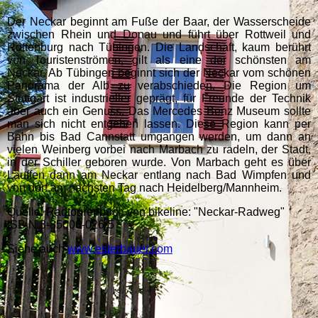
Der Neckar beginnt am Fuße der Baar, der Wasserscheide
zwischen Rhein und Donau und führt über Rottweil und
Rottenburg nach Tübingen. Die Landschaft, kaum berührt
von Touristenströmen, gilt als eine der schönsten am
Neckar. Ab Tübingen beginnt sich der Neckar vom schönen
Panorama der Alb zu verabschieden. Die Region um
Stuttgart ist industrieller geprägt, für Freunde der Technik
aber auch ein Genuss. Das Mercedes Benz Museum sollte
man sich nicht entgehen lassen. Diese Region kann per
Bahn bis Bad Cannstatt umgangen werden, um dann an
vielen Weinberg vorbei nach Marbach zu radeln, der Stadt,
in der Schiller geboren wurde. Von Marbach geht es über
Lauffen dann am Neckar entlang nach Bad Wimpfen und
von dort am nächsten Tag nach Heidelberg/Mannheim.
Quelle: Radtourenbuch von bikeline: "Neckar-Radweg"
ISB N 3-85000-026-5
Siehe auch
www.esterbauer.com